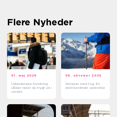
Flere Nyheder
01. maj 2026
06. oktober 2025
Udlandsrejse forsikring:
Skirejser med tog: En
sådan rejser du trygt ud i
ekstraordinær oplevelse
verden