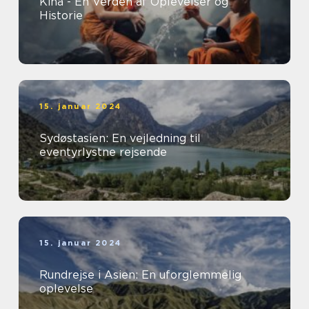
Kina - En Verden af Oplevelser og
Historie
15. januar 2024
Sydøstasien: En vejledning til
eventyrlystne rejsende
15. januar 2024
Rundrejse i Asien: En uforglemmelig
oplevelse