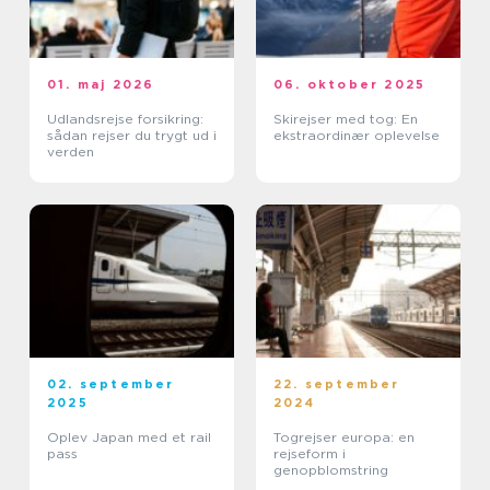
01. maj 2026
06. oktober 2025
Udlandsrejse forsikring:
Skirejser med tog: En
sådan rejser du trygt ud i
ekstraordinær oplevelse
verden
02. september
22. september
2025
2024
Oplev Japan med et rail
Togrejser europa: en
pass
rejseform i
genopblomstring