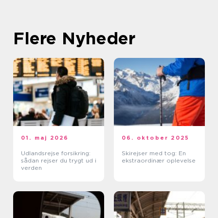
Flere Nyheder
01. maj 2026
06. oktober 2025
Udlandsrejse forsikring:
Skirejser med tog: En
sådan rejser du trygt ud i
ekstraordinær oplevelse
verden