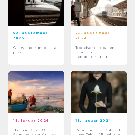
02. september
22. september
2025
2024
Oplev Japan med et rail
Togrejser europa: en
pass
rejseform i
genopblomstring
18. januar 2024
18. januar 2024
Thailand Rejse: Oplev
Rejse Thailand: Oplev et
Skønheden og Kulturen i
Land Fuldt af Eventyr og