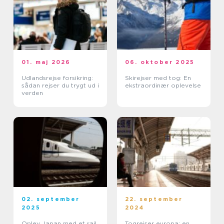
01. maj 2026
06. oktober 2025
Udlandsrejse forsikring:
Skirejser med tog: En
sådan rejser du trygt ud i
ekstraordinær oplevelse
verden
02. september
22. september
2025
2024
Oplev Japan med et rail
Togrejser europa: en