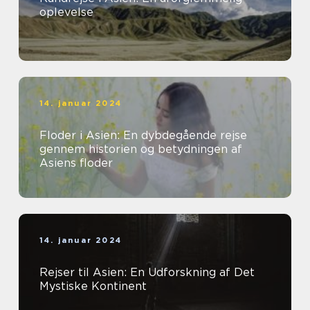
oplevelse
14. januar 2024
Floder i Asien: En dybdegående rejse
gennem historien og betydningen af
Asiens floder
14. januar 2024
Rejser til Asien: En Udforskning af Det
Mystiske Kontinent