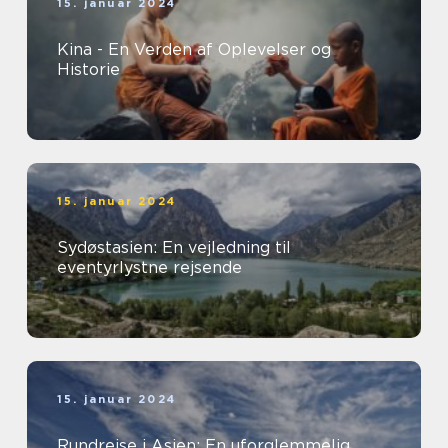
15. januar 2024
Kina - En Verden af Oplevelser og
Historie
15. januar 2024
Sydøstasien: En vejledning til
eventyrlystne rejsende
15. januar 2024
Rundrejse i Asien: En uforglemmelig