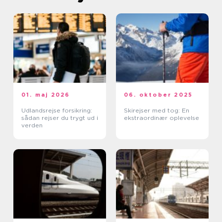
01. maj 2026
06. oktober 2025
Udlandsrejse forsikring:
Skirejser med tog: En
sådan rejser du trygt ud i
ekstraordinær oplevelse
verden