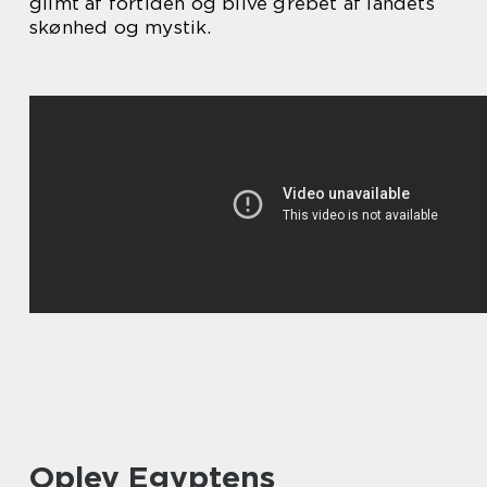
glimt af fortiden og blive grebet af landets
skønhed og mystik.
Oplev Egyptens